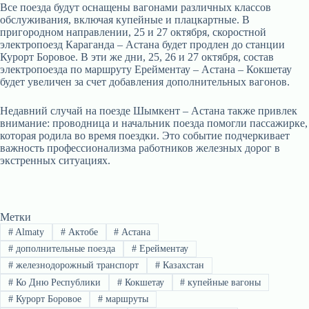
Все поезда будут оснащены вагонами различных классов
обслуживания, включая купейные и плацкартные. В
пригородном направлении, 25 и 27 октября, скоростной
электропоезд Караганда – Астана будет продлен до станции
Курорт Боровое. В эти же дни, 25, 26 и 27 октября, состав
электропоезда по маршруту Ерейментау – Астана – Кокшетау
будет увеличен за счет добавления дополнительных вагонов.
Недавний случай на поезде Шымкент – Астана также привлек
внимание: проводница и начальник поезда помогли пассажирке,
которая родила во время поездки. Это событие подчеркивает
важность профессионализма работников железных дорог в
экстренных ситуациях.
Метки
#
Almaty
#
Актобе
#
Астана
#
дополнительные поезда
#
Ерейментау
#
железнодорожный транспорт
#
Казахстан
#
Ко Дню Республики
#
Кокшетау
#
купейные вагоны
#
Курорт Боровое
#
маршруты