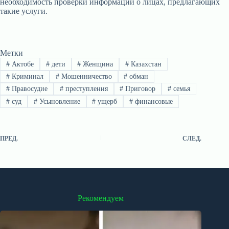
необходимость проверки информации о лицах, предлагающих
такие услуги.
Метки
#
Актобе
#
дети
#
Женщина
#
Казахстан
#
Криминал
#
Мошенничество
#
обман
#
Правосудие
#
преступления
#
Приговор
#
семья
#
суд
#
Усыновление
#
ущерб
#
финансовые
ПРЕД.
СЛЕД.
Рекомендуем