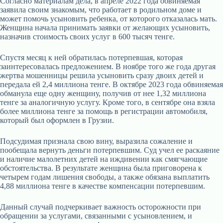
Согласно материалам дела, в апреле 2022 года обвиняемая
заявила своим знакомым, что работает в родильном доме и
может помочь усыновить ребенка, от которого отказалась мать.
Женщина начала принимать заявки от желающих усыновить,
назначив стоимость своих услуг в 600 тысяч тенге.
Спустя месяц к ней обратилась потерпевшая, которая
заинтересовалась предложением. В ноябре того же года другая
жертва мошенницы решила усыновить сразу двоих детей и
передала ей 2,4 миллиона тенге. В октябре 2023 года обвиняемая
обманула еще одну женщину, получив от нее 1,32 миллиона
тенге за аналогичную услугу. Кроме того, в сентябре она взяла
более миллиона тенге за помощь в регистрации автомобиля,
который был оформлен в Грузии.
Подсудимая признала свою вину, выразила сожаление и
пообещала вернуть деньги потерпевшим. Суд учел ее раскаяние
и наличие малолетних детей на иждивении как смягчающие
обстоятельства. В результате женщина была приговорена к
четырем годам лишения свободы, а также обязана выплатить
4,88 миллиона тенге в качестве компенсации потерпевшим.
Данный случай подчеркивает важность осторожности при
обращении за услугами, связанными с усыновлением, и