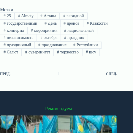
Метки
#
25
#
Almaty
#
Астана
#
выходной
#
государственный
#
День
#
дронов
#
Казахстан
#
концерты
#
мероприятия
#
национальный
#
независимость
#
октября
#
праздник
#
праздничный
#
празднование
#
Республики
#
Салют
#
суверенитет
#
торжество
#
шоу
ПРЕД.
СЛЕД.
Рекомендуем