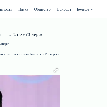
нитости
Наука
Общество
Природа
Больше
женной битве с «Интером
Спорт
ка в напряженной битве с «Интером