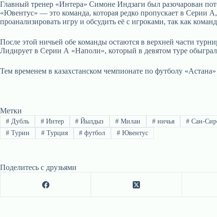
Главный тренер «Интера» Симоне Индзаги был разочарован потер
«Ювентус» — это команда, которая редко пропускает в Серии А,
проанализировать игру и обсудить её с игроками, так как команд
После этой ничьей обе команды остаются в верхней части турни
Лидирует в Серии А «Наполи», который в девятом туре обыграл 
Тем временем в казахстанском чемпионате по футболу «Астана» 
Метки
#
Дубль
#
Интер
#
Йылдыз
#
Милан
#
ничья
#
Сан-Сир
#
Турин
#
Турция
#
футбол
#
Ювентус
Поделитесь с друзьями