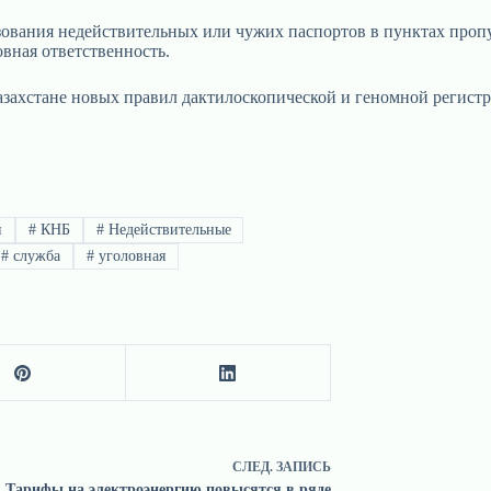
зования недействительных или чужих паспортов в пунктах проп
вная ответственность.
 Казахстане новых правил дактилоскопической и геномной регист
н
#
КНБ
#
Недействительные
#
служба
#
уголовная
СЛЕД.
ЗАПИСЬ
Тарифы на электроэнергию повысятся в ряде