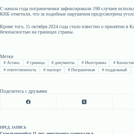
С начала года пограничники зафиксировали 198 случаев исполь
КНБ отметили, что за подобные нарушения предусмотрена уголо
Кроме того, 11 октября 2024 года стало известно о принятии в
безопасностью на границах страны.
Метки
#
Астана
#
граница
#
документы
#
Иностранка
#
Казахста
#
ответственность
#
паспорт
#
Пограничная
#
поддельный
Поделитесь с друзьями
ПРЕД.
ЗАПИСЬ
Скрывающийся 11 лет: иностранца задержали в