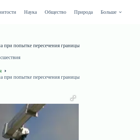
нитости
Наука
Общество
Природа
Больше
на при попытке пересечения границы
сшествия
я
на при попытке пересечения границы