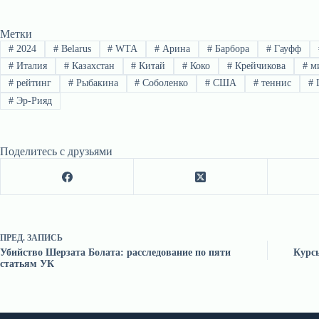
Метки
#
2024
#
Belarus
#
WTA
#
Арина
#
Барбора
#
Гауфф
#
Италия
#
Казахстан
#
Китай
#
Коко
#
Крейчикова
#
ми
#
рейтинг
#
Рыбакина
#
Соболенко
#
США
#
теннис
#
Ц
#
Эр-Рияд
Поделитесь с друзьями
ПРЕД.
ЗАПИСЬ
Убийство Шерзата Болата: расследование по пяти
Курс
статьям УК