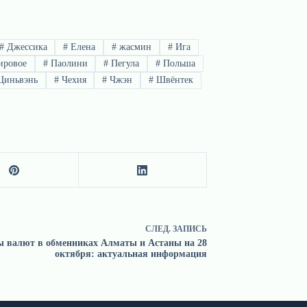
#
Джессика
#
Елена
#
жасмин
#
Ига
ровое
#
Паолини
#
Пегула
#
Польша
иньвэнь
#
Чехия
#
Чжэн
#
Швёнтек
СЛЕД.
ЗАПИСЬ
ы валют в обменниках Алматы и Астаны на 28
октября: актуальная информация