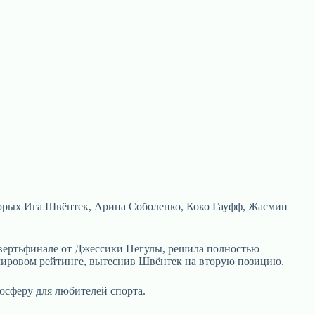
торых Ига Швёнтек, Арина Соболенко, Коко Гауфф, Жасмин
етвертьфинале от Джессики Пегулы, решила полностью
в мировом рейтинге, вытеснив Швёнтек на вторую позицию.
осферу для любителей спорта.