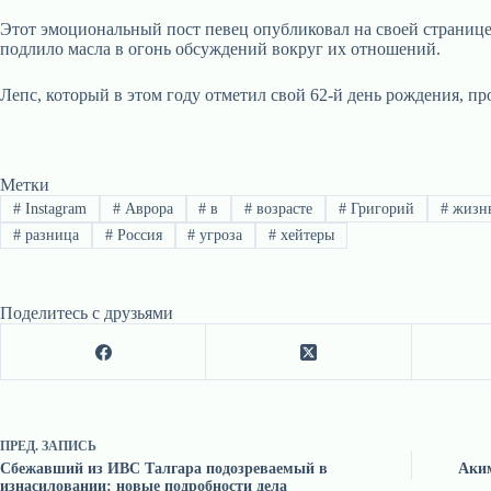
Этот эмоциональный пост певец опубликовал на своей странице в
подлило масла в огонь обсуждений вокруг их отношений.
Лепс, который в этом году отметил свой 62-й день рождения, п
Метки
#
Instagram
#
Аврора
#
в
#
возрасте
#
Григорий
#
жизн
#
разница
#
Россия
#
угроза
#
хейтеры
Поделитесь с друзьями
ПРЕД.
ЗАПИСЬ
Сбежавший из ИВС Талгара подозреваемый в
Аким
изнасиловании: новые подробности дела