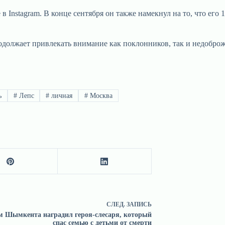
 Instagram. В конце сентября он также намекнул на то, что его 
родолжает привлекать внимание как поклонников, так и недоброж
ь
#
Лепс
#
личная
#
Москва
СЛЕД.
ЗАПИСЬ
 Шымкента наградил героя-слесаря, который
спас семью с детьми от смерти