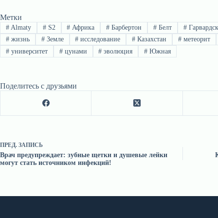
Метки
#
Almaty
#
S2
#
Африка
#
Барбертон
#
Белт
#
Гарвардс
#
жизнь
#
Земле
#
исследование
#
Казахстан
#
метеорит
#
университет
#
цунами
#
эволюция
#
Южная
Поделитесь с друзьями
ПРЕД.
ЗАПИСЬ
Врач предупреждает: зубные щетки и душевые лейки
могут стать источником инфекций!