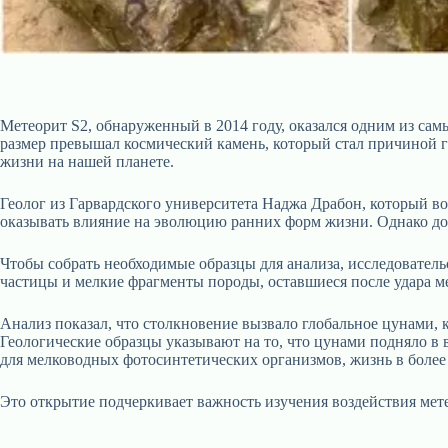
Метеорит S2, обнаруженный в 2014 году, оказался одним из сам
размер превышал космический камень, который стал причиной ги
жизни на нашей планете.
Геолог из Гарвардского университета Наджа Драбон, который в
оказывать влияние на эволюцию ранних форм жизни. Однако до 
Чтобы собрать необходимые образцы для анализа, исследовател
частицы и мелкие фрагменты породы, оставшиеся после удара ме
Анализ показал, что столкновение вызвало глобальное цунами, 
Геологические образцы указывают на то, что цунами подняло в 
для мелководных фотосинтетических организмов, жизнь в более 
Это открытие подчеркивает важность изучения воздействия ме