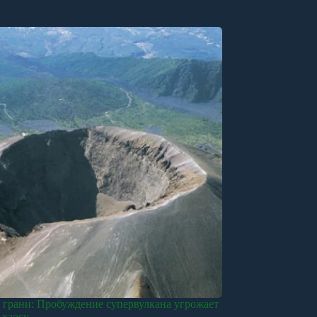
 грани: Пробуждение супервулкана угрожает
 хаосу