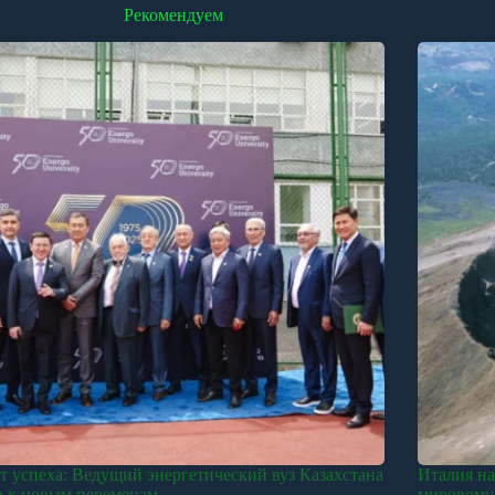
Рекомендуем
ет успеха: Ведущий энергетический вуз Казахстана
Италия на
в к новым переменам
мировому