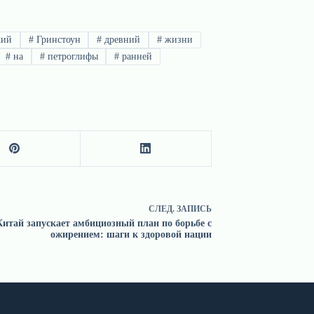
кий
#
Гринстоун
#
древний
#
жизни
#
на
#
петроглифы
#
ранней
СЛЕД.
ЗАПИСЬ
Китай запускает амбициозный план по борьбе с
ожирением: шаги к здоровой нации