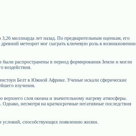
 3,26 миллиарда лет назад. По предварительным оценкам, его
т древний метеорит мог сыграть ключевую роль в возникновении
ов были распространены в период формирования Земли и могли
о воздействия.
Гринстоун Белт в Южной Африке. Ученые искали сферические
ейшего изучения.
ю верхнего слоя океана и значительному нагреву атмосферы.
р. Однако, несмотря на краткосрочные негативные последствия
и условий, способствующих появлению жизни.