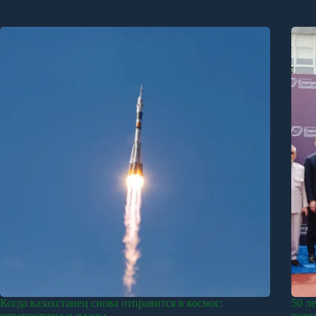
Когда казахстанец снова отправится в космос:
50 л
перспективы и планы
гото