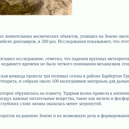
ых значительных космических объектов, упавших на Землю около
бели динозавров, в 200 раз. Исследования показывают, что это
озглавил исследование, отметил, что падения крупных метеорит
недавнего времени не было четкого понимания механизмов этог
ьская команда провела три полевых сезона в районе Барбертон 
теорита, и собрали около 100 килограммов материала для дальн
которое обрушилось на планету. Ударная волна привела к кипени
воздух важные питательные вещества, такие как железо и фосфо
глубоких слоях океана оказалась менее затронутой.
теоритов на раннюю Землю и их возможную роль в формировани