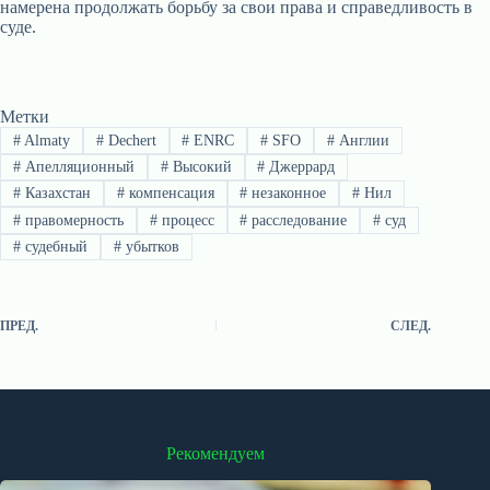
намерена продолжать борьбу за свои права и справедливость в
суде.
Метки
#
Almaty
#
Dechert
#
ENRC
#
SFO
#
Англии
#
Апелляционный
#
Высокий
#
Джеррард
#
Казахстан
#
компенсация
#
незаконное
#
Нил
#
правомерность
#
процесс
#
расследование
#
суд
#
судебный
#
убытков
ПРЕД.
СЛЕД.
Рекомендуем