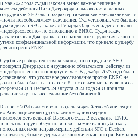
В мае 2022 года судья Ваксман вынес важное решение, в
котором действия Нила Джеррарда и высокопоставленных
сотрудников SFO были охарактеризованы как «неслыханные» и
«почти невообразимые» нарушения. Суд установил, что бывшие
руководители SFO, включая Ричарда Олдермена, действовали
«недобросовестно» по отношению к ENRC. Судья также
раскритиковал Джеррарда за сознательные нарушения закона и
утечки конфиденциальной информации, что привело к ущербу
для интересов ENRC.
Судебные разбирательства выявили, что сотрудники SFO
поощряли Джеррарда к нарушению обязательств, действуя из
«недобросовестного оппортунизма». В декабре 2023 года было
установлено, что уголовное расследование против ENRC не
должно было быть начато, если бы не серьезные нарушения со
стороны SFO и Dechert. 24 августа 2023 года SFO приняла
решение закрыть расследование без обвинений.
В апреле 2024 года стороны подали ходатайство об апелляции,
но Апелляционный суд отклонил его, подтвердив
правомерность решений Высокого суда. В результате, ENRC
теперь планирует обсудить вопросы компенсации убытков,
понесенных из-за неправомерных действий SFO и Dechert,
включая судебные издержки и экономические потери. Компания