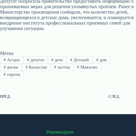
Депутат попросила правительство предоставить информацию о
принимаемых мерах для решения упомянутых проблем. Ранее в
Министерстве просвещения сообщали, что количество детей,
возвращающихся в детские дома, увеличивается, и планируется
внедрение института профессиональных приемных семей для
улучшения ситуации.
Метки
#
Астана
#
депутат
#
дети
#
Детский
#
дом
#
жилье
#
Казахстан
#
льготы
#
Мажилис
#
сироты
ПРЕД.
СЛЕД.
Рекомендуем