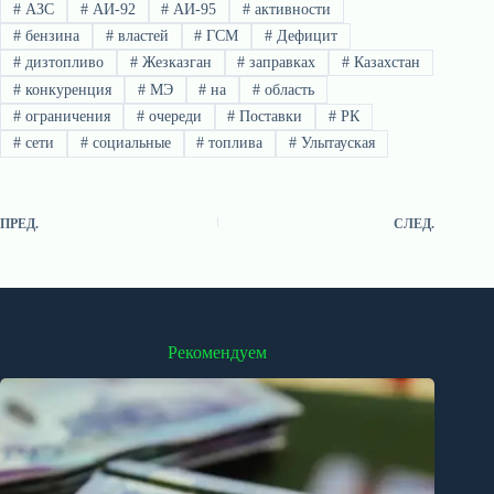
#
АЗС
#
АИ-92
#
АИ-95
#
активности
#
бензина
#
властей
#
ГСМ
#
Дефицит
#
дизтопливо
#
Жезказган
#
заправках
#
Казахстан
#
конкуренция
#
МЭ
#
на
#
область
#
ограничения
#
очереди
#
Поставки
#
РК
#
сети
#
социальные
#
топлива
#
Улытауская
ПРЕД.
СЛЕД.
Рекомендуем