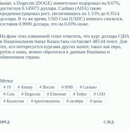
выше, а Dogecoin (DOGE) значительно подорожал на 8.67%,
достигнув 0.145073 доллара. Cardano (ADA) также
продемонстрировал рост, увеличившись на 1.53% до 0.3514
доллара. В то же время, USD Coin (USDC) немного снизился,
составив 0.9999 доллара, что на 0.03% ниже.
На фоне этих изменений стоит отметить, что курс доллара США
в Национальном банке Казахстана составляет 485.04 тенге. Для
тех, кто интересуется курсами других валют, таких как евро,
рубль и юань, можно обратиться к данным Нацбанка и
обменников страны.
Метки
#
19
#
Almaty
#
Bitcoin
#
BNB
#
Cardano
#
Coin
#
Dogecoin
#
Ethereum
#
Tether
#
USD
#
Казахстан
#
криптовалюты
#
октября
#
цены
ПРЕД.
СЛЕД.