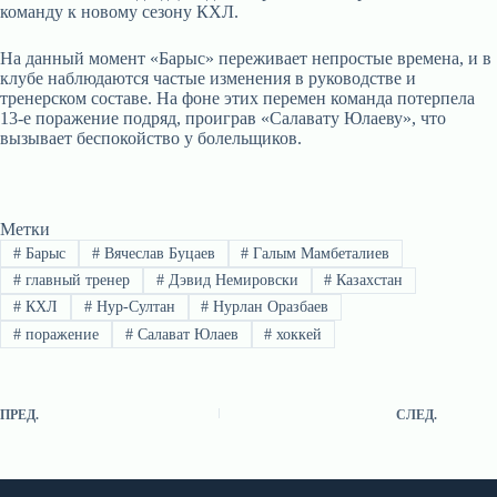
команду к новому сезону КХЛ.
На данный момент «Барыс» переживает непростые времена, и в
клубе наблюдаются частые изменения в руководстве и
тренерском составе. На фоне этих перемен команда потерпела
13-е поражение подряд, проиграв «Салавату Юлаеву», что
вызывает беспокойство у болельщиков.
Метки
#
Барыс
#
Вячеслав Буцаев
#
Галым Мамбеталиев
#
главный тренер
#
Дэвид Немировски
#
Казахстан
#
КХЛ
#
Нур-Султан
#
Нурлан Оразбаев
#
поражение
#
Салават Юлаев
#
хоккей
ПРЕД.
СЛЕД.