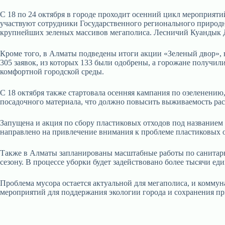
С 18 по 24 октября в городе проходит осенний цикл мероприят
участвуют сотрудники Государственного регионального природн
крупнейших зеленых массивов мегаполиса. Лесничий Куандык Да
Кроме того, в Алматы подведены итоги акции «Зеленый двор», 
305 заявок, из которых 133 были одобрены, а горожане получил
комфортной городской среды.
С 18 октября также стартовала осенняя кампания по озеленению
посадочного материала, что должно повысить выживаемость рас
Запущена и акция по сбору пластиковых отходов под названием 
направлено на привлечение внимания к проблеме пластиковых о
Также в Алматы запланированы масштабные работы по санитарно
сезону. В процессе уборки будет задействовано более тысячи е
Проблема мусора остается актуальной для мегаполиса, и комму
мероприятий для поддержания экологии города и сохранения п