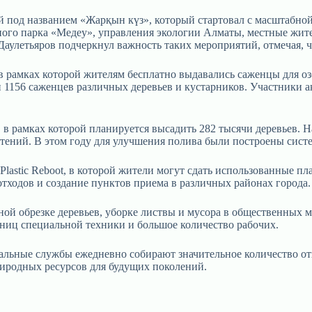
ий под названием «Жарқын күз», который стартовал с масштабно
ого парка «Медеу», управления экологии Алматы, местные жите
улетьяров подчеркнул важность таких мероприятий, отмечая, чт
в рамках которой жителям бесплатно выдавались саженцы для о
и 1156 саженцев различных деревьев и кустарников. Участники 
, в рамках которой планируется высадить 282 тысячи деревьев.
тений. В этом году для улучшения полива были построены сист
Plastic Reboot, в которой жители могут сдать использованные п
тходов и создание пунктов приема в различных районах города.
й обрезке деревьев, уборке листвы и мусора в общественных м
диниц специальной техники и большое количество рабочих.
нальные службы ежедневно собирают значительное количество о
риродных ресурсов для будущих поколений.