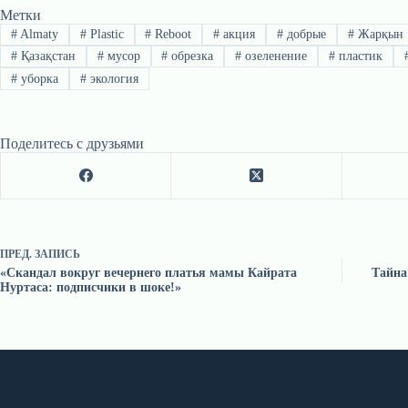
Метки
#
Almaty
#
Plastic
#
Reboot
#
акция
#
добрые
#
Жарқын
#
Қазақстан
#
мусор
#
обрезка
#
озеленение
#
пластик
#
уборка
#
экология
Поделитесь с друзьями
ПРЕД.
ЗАПИСЬ
«Скандал вокруг вечернего платья мамы Кайрата
Тайна
Нуртаса: подписчики в шоке!»