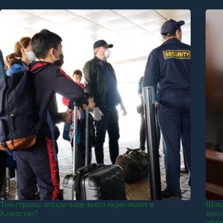
Топ-страны: откуда чаще всего переезжают в
Шоки
Казахстан?
заму
обла