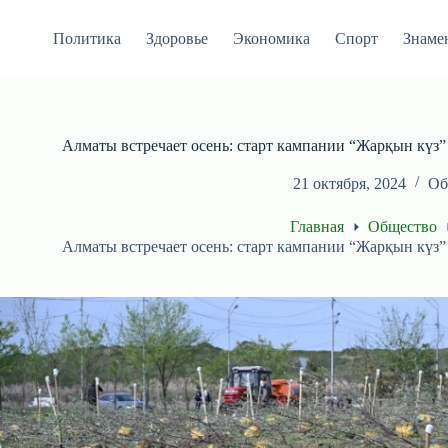
Перейти
к
Политика
Здоровье
Экономика
Спорт
Знаме
сути
Алматы встречает осень: старт кампании “Жарқын күз” 
21 октября, 2024
Об
Главная
Общество
Алматы встречает осень: старт кампании “Жарқын күз” 