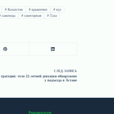
#
Казахстан
#
крышечки
#
күз
#
саженцы
#
санитарная
#
Таза
СЛЕД.
ЗАПИСЬ
 трагедии: тело 22-летней девушки обнаружено
у подъезда в Астане
Рекомендуем