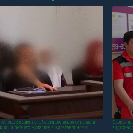
рующее решение: 15-летнюю девочку выдали
Скорая по
ж за 38-летнего мужчину в Карагандинской
видеонаб
сти