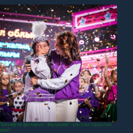
Триумф на фестивале “Жұлдызай”: кто стал гордостью
аула?