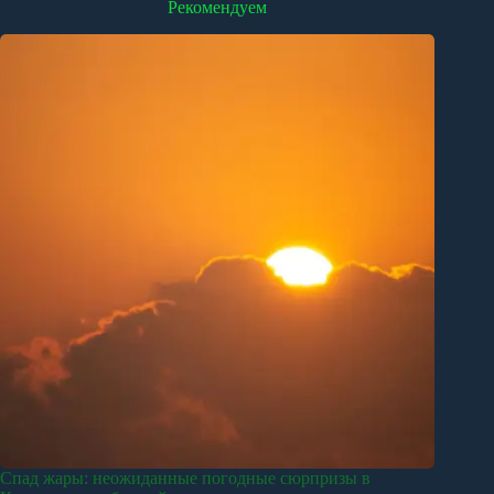
Рекомендуем
Спад жары: неожиданные погодные сюрпризы в