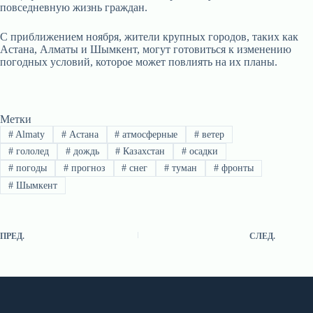
повседневную жизнь граждан.
С приближением ноября, жители крупных городов, таких как
Астана, Алматы и Шымкент, могут готовиться к изменению
погодных условий, которое может повлиять на их планы.
Метки
#
Almaty
#
Астана
#
атмосферные
#
ветер
#
гололед
#
дождь
#
Казахстан
#
осадки
#
погоды
#
прогноз
#
снег
#
туман
#
фронты
#
Шымкент
ПРЕД.
СЛЕД.